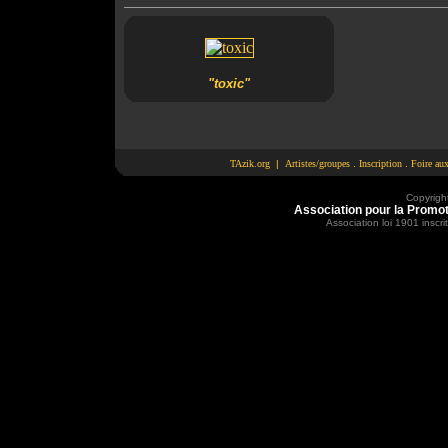
"toxic"
TAzik.org
|
Artistes/groupes
.
Inscription
.
Foire au
Copyrigh
Association pour la Promot
Association loi 1901 inscr