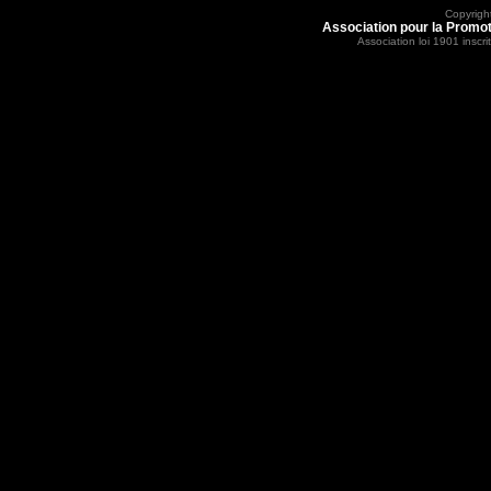
Copyrigh
Association pour la Promot
Association loi 1901 inscr