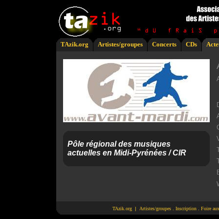
TAzik.org
Artistes/groupes
Concerts
CDs
Acte
V
Pôle régional des musiques
actuelles en Midi-Pyrénées / CIR
TAzik.org
|
Artistes/groupes
.
Inscription
.
Foire au